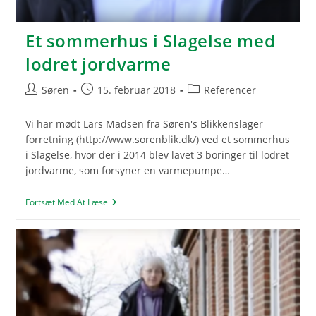
Et sommerhus i Slagelse med
lodret jordvarme
Post
Post
Post
Søren
15. februar 2018
Referencer
author:
published:
category:
Vi har mødt Lars Madsen fra Søren's Blikkenslager
forretning (http://www.sorenblik.dk/) ved et sommerhus
i Slagelse, hvor der i 2014 blev lavet 3 boringer til lodret
jordvarme, som forsyner en varmepumpe…
Et
Fortsæt Med At Læse
Sommerhus
I
Slagelse
Med
Lodret
Jordvarme