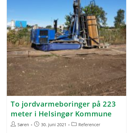
To jordvarmeboringer på 223
meter i Helsingør Kommune
Post
Post
Post
Søren
30. juni 2021
Referencer
author:
published:
category: