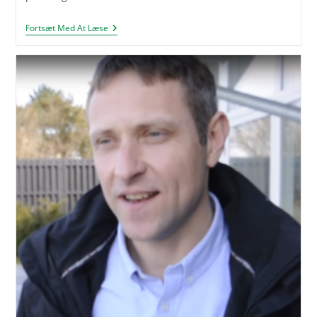
Andelsboligforening
Fortsæt Med At Læse
I
Kgs.
Lyngby
Med
Lodret
Jordvarme