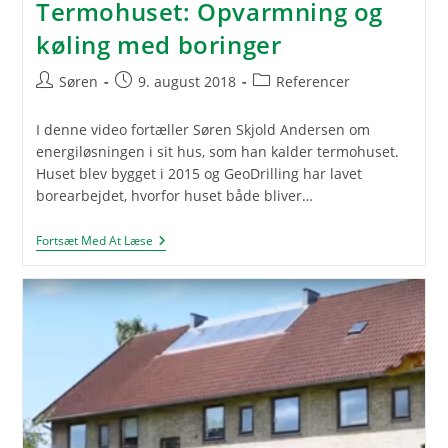
Termohuset: Opvarmning og
køling med boringer
Post
Post
Post
Søren
9. august 2018
Referencer
author:
published:
category:
I denne video fortæller Søren Skjold Andersen om
energiløsningen i sit hus, som han kalder termohuset.
Huset blev bygget i 2015 og GeoDrilling har lavet
borearbejdet, hvorfor huset både bliver…
Termohuset:
Fortsæt Med At Læse
Opvarmning
Og
Køling
Med
Boringer