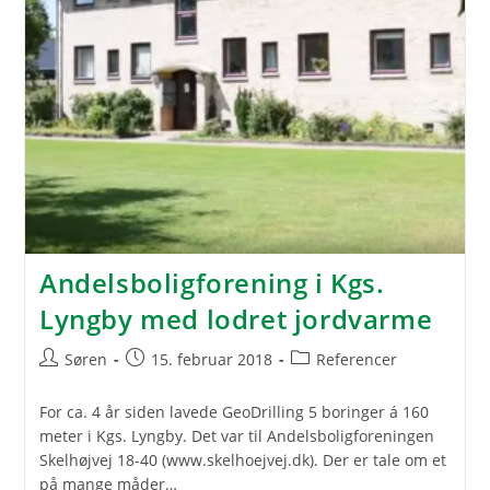
Andelsboligforening i Kgs.
Lyngby med lodret jordvarme
Post
Post
Post
Søren
15. februar 2018
Referencer
author:
published:
category:
For ca. 4 år siden lavede GeoDrilling 5 boringer á 160
meter i Kgs. Lyngby. Det var til Andelsboligforeningen
Skelhøjvej 18-40 (www.skelhoejvej.dk). Der er tale om et
på mange måder…