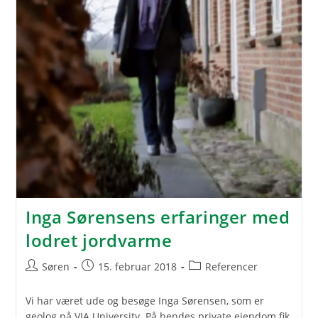
Inga Sørensens erfaringer med
lodret jordvarme
Post
Post
Post
Søren
15. februar 2018
Referencer
author:
published:
category:
Vi har været ude og besøge Inga Sørensen, som er
geolog på VIA University. På hendes private ejendom fik