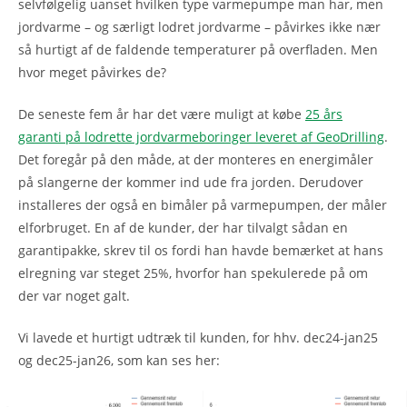
selvfølgelig uanset hvilken type varmepumpe man har, men
jordvarme – og særligt lodret jordvarme – påvirkes ikke nær
så hurtigt af de faldende temperaturer på overfladen. Men
hvor meget påvirkes de?
De seneste fem år har det være muligt at købe
25 års
garanti på lodrette jordvarmeboringer leveret af GeoDrilling
.
Det foregår på den måde, at der monteres en energimåler
på slangerne der kommer ind ude fra jorden. Derudover
installeres der også en bimåler på varmepumpen, der måler
elforbruget. En af de kunder, der har tilvalgt sådan en
garantipakke, skrev til os fordi han havde bemærket at hans
elregning var steget 25%, hvorfor han spekulerede på om
der var noget galt.
Vi lavede et hurtigt udtræk til kunden, for hhv. dec24-jan25
og dec25-jan26, som kan ses her: