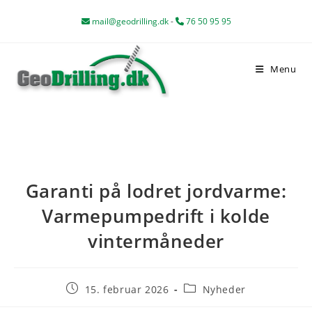
Skip
mail@geodrilling.dk
-
76 50 95 95
to
content
Menu
Garanti på lodret jordvarme:
Varmepumpedrift i kolde
vintermåneder
Post
Post
15. februar 2026
Nyheder
published:
category: